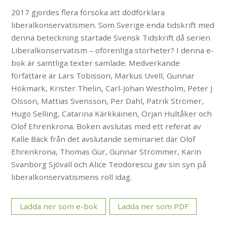
2017 gjordes flera försöka att dödförklara
liberalkonservatismen. Som Sverige enda tidskrift med
denna beteckning startade Svensk Tidskrift då serien
Liberalkonservatism – oförenliga storheter? I denna e-
bok är samtliga texter samlade. Medverkande
författare är Lars Tobisson, Markus Uvell, Gunnar
Hökmark, Krister Thelin, Carl-Johan Westholm, Peter J
Olsson, Mattias Svensson, Per Dahl, Patrik Strömer,
Hugo Selling, Catarina Kärkkäinen, Örjan Hultåker och
Olof Ehrenkrona. Boken avslutas med ett referat av
Kalle Bäck från det avslutande seminariet där Olof
Ehrenkrona, Thomas Gür, Gunnar Strömmer, Karin
Svanborg Sjövall och Alice Teodorescu gav sin syn på
liberalkonservatismens roll idag.
Ladda ner som e-bok
Ladda ner som PDF