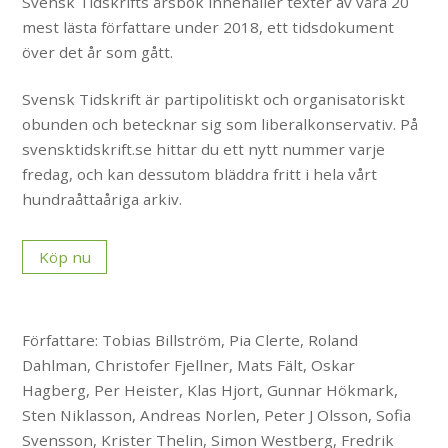
Svensk Tidskrifts årsbok innehåller texter av våra 20
mest lästa författare under 2018, ett tidsdokument
över det år som gått.
Svensk Tidskrift är partipolitiskt och organisatoriskt
obunden och betecknar sig som liberalkonservativ. På
svensktidskrift.se hittar du ett nytt nummer varje
fredag, och kan dessutom bläddra fritt i hela vårt
hundraåttaåriga arkiv.
Köp nu
Författare: Tobias Billström, Pia Clerte, Roland
Dahlman, Christofer Fjellner, Mats Fält, Oskar
Hagberg, Per Heister, Klas Hjort, Gunnar Hökmark,
Sten Niklasson, Andreas Norlen, Peter J Olsson, Sofia
Svensson, Krister Thelin, Simon Westberg, Fredrik